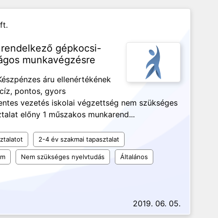
ft.
l rendelkező gépkocsi-
zágos munkavégzésre
 Készpénzes áru ellenértékének
cíz, pontos, gyors
ntes vezetés iskolai végzettség nem szükséges
talat előny 1 műszakos munkarend...
ztalatot
2-4 év szakmai tapasztalat
um
Nem szükséges nyelvtudás
Általános
2019. 06. 05.