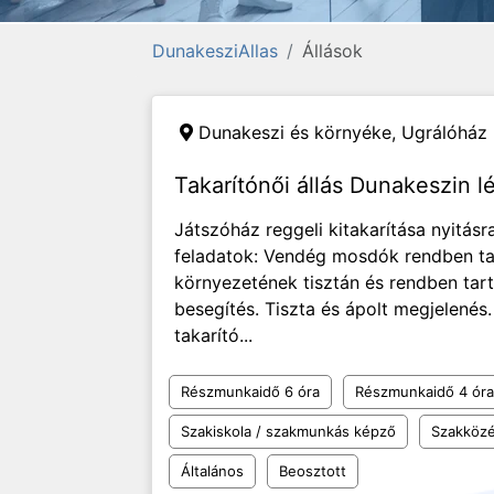
DunakesziAllas
Állások
Dunakeszi és környéke,
Ugrálóház 
Takarítónői állás Dunakeszin l
Játszóház reggeli kitakarítása nyitás
feladatok: Vendég mosdók rendben tar
környezetének tisztán és rendben tar
besegítés. Tiszta és ápolt megjelené
takarító...
Részmunkaidő 6 óra
Részmunkaidő 4 óra
Szakiskola / szakmunkás képző
Szakközé
Általános
Beosztott