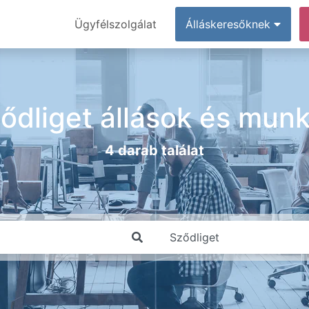
Ügyfélszolgálat
Álláskeresőknek
ődliget állások és mun
4 darab találat