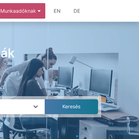
Munkaadóknak
EN
DE
kák