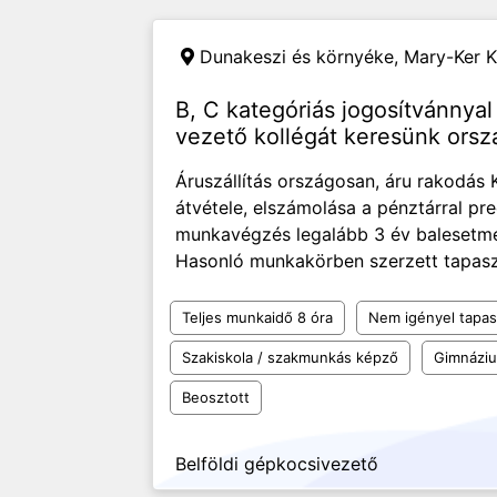
Dunakeszi és környéke,
Mary-Ker K
B, C kategóriás jogosítvánnya
vezető kollégát keresünk ors
Áruszállítás országosan, áru rakodás
átvétele, elszámolása a pénztárral pre
munkavégzés legalább 3 év balesetme
Hasonló munkakörben szerzett tapasz
Teljes munkaidő 8 óra
Nem igényel tapas
Szakiskola / szakmunkás képző
Gimnázi
Beosztott
Belföldi gépkocsivezető