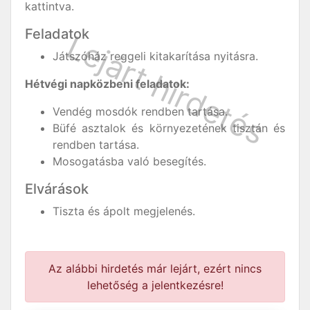
kattintva.
Feladatok
Játszóház reggeli kitakarítása nyitásra.
Hétvégi napközbeni feladatok:
Vendég mosdók rendben tartása.
Büfé asztalok és környezetének tisztán és
rendben tartása.
Mosogatásba való besegítés.
Elvárások
Tiszta és ápolt megjelenés.
Az alábbi hirdetés már lejárt, ezért nincs
lehetőség a jelentkezésre!