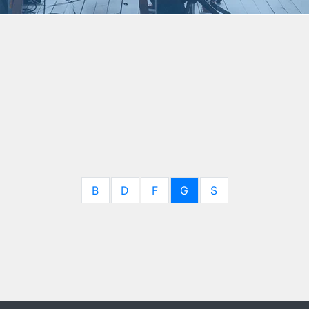
B
D
F
G
S