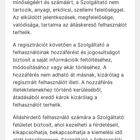
minőségéért és számáért, a Szolgáltató nem
tartozik, anyagi, erkölcsi, szellemi felelőséggel.
Az elküldött jelentkezések, megfelelősége,
valódisága, tartalma az álláskereső felhasználót
terhelik.
A regisztrációt követően a Szolgáltató a
felhasználóinak hozzáférést és jogosultságot
biztosít a saját információik feltöltéséhez,
módosításához vagy akár törléséhez. A
hozzáférés nem adható át másnak, kizárólag a
regisztrált felhasználót illeti. A hozzáférés
illetéktelenekhez történő kerüléséből,
átadásából eredő károk kizárólag a
felhasználót terhelik.
Álláshirdető felhasználó számára a Szolgáltató
felületet biztosít, ahol kezelheti a hirdetéseit,
kikapcsolhatja, bekapcsolhatja a kiemelési idő
alatt tetszőlegesen. Szolgáltató a felhasználói