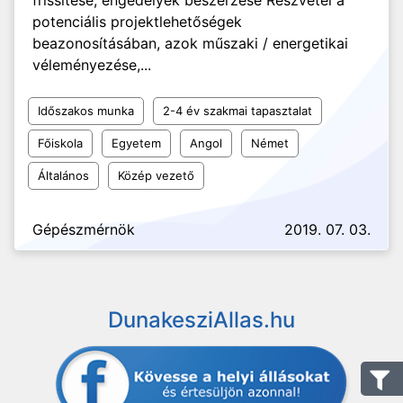
frissítése, engedélyek beszerzése Részvétel a
potenciális projektlehetőségek
beazonosításában, azok műszaki / energetikai
véleményezése,...
Időszakos munka
2-4 év szakmai tapasztalat
Főiskola
Egyetem
Angol
Német
Általános
Közép vezető
Gépészmérnök
2019. 07. 03.
DunakesziAllas.hu